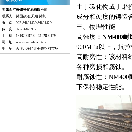
由于碳化物成于磨损
天津金汇来钢铁贸易有限公司
成分和硬度的铸造
联系人：孙国政 张天顺 孙凯
电 话：022-84891839 84891829
三、物理性能
传 真：022-26875917
高强度：
NM400
手 机：13102009709 13102000179
网 址：
www.naimoban18.com
900MPa以上，抗
地 址：天津北辰区北仓道钢材市场
高耐磨性：该材料
各种磨损和腐蚀。
耐腐蚀性：NM40
下保持稳定性能。