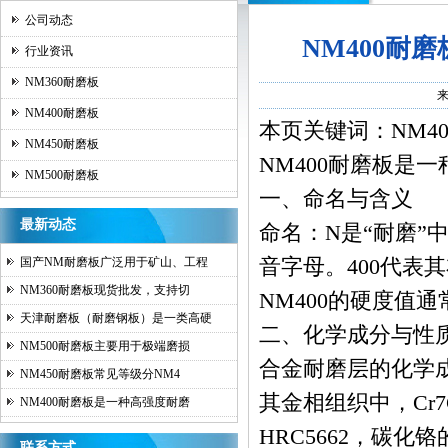
公司动态
NM400耐
行业资讯
NM360耐磨板
NM400耐磨板
本页关键词：NM4
NM450耐磨板
NM400耐磨板
是一
NM500耐磨板
一、命名与含义
最新动态
命名：N是“耐磨”
音字母。400代表
国产NM耐磨板广泛用于矿山、工程
NM360耐磨板现货批发，支持切
NM400的硬度值通
天津耐磨板（耐磨钢板）是一类高硬
二、化学成分与性
NM500耐磨板主要用于极端磨损
合金耐磨层的化学成
NM450耐磨板常见等级分NM4
其金相组织中，Cr
NM400耐磨板是一种高强度耐磨
HRC5662，碳化铬
联系方式