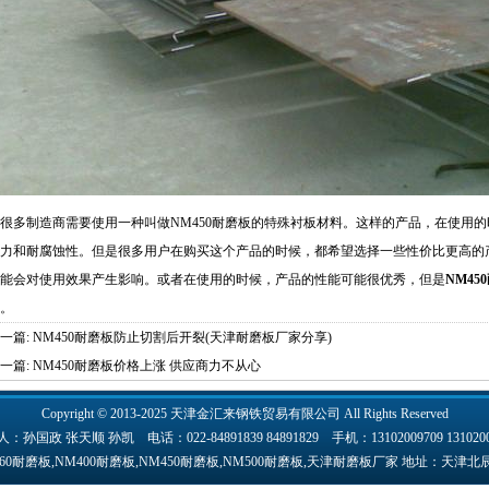
很多制造商需要使用一种叫做
NM450耐磨板
的特殊衬板材料。这样的产品，在使用的
力和耐腐蚀性。但是很多用户在购买这个产品的时候，都希望选择一些性价比更高的
能会对使用效果产生影响。或者在使用的时候，产品的性能可能很优秀，但是
NM45
。
一篇:
NM450耐磨板防止切割后开裂(天津耐磨板厂家分享)
一篇:
NM450耐磨板价格上涨 供应商力不从心
Copyright © 2013-2025 天津
金汇来
钢铁贸易有限公司 All Rights Reserved
：孙国政 张天顺 孙凯 电话：022-84891839 84891829 手机：13102009709 1310200
60耐磨板,NM400耐磨板,NM450耐磨板,NM500耐磨板,天津耐磨板厂家 地址：天津