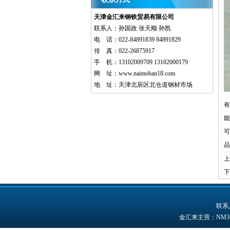
天津金汇来钢铁贸易有限公司
联系人：孙国政 张天顺 孙凯
电 话：022-84891839 84891829
传 真：022-26875917
手 机：13102009709 13102000179
网 址：
www.naimoban18.com
地 址：天津北辰区北仓道钢材市场
有
能
可
品
上
下
联系人
金汇来主营：NM3