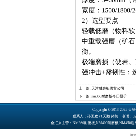
宽度：1500/1800
2）选型要点
轻载低磨（物料软、
中重载强磨（矿石、
衡。
极端磨损（硬岩、
强冲击+需韧性：选
上一篇:
天津耐磨板供货公司
下一篇:
nm360耐磨板今日报价
Copyright © 2013-2025 天津
联系人：孙国政 张天顺 孙凯 电话：022-84891
金汇来主营：NM360耐磨板,NM400耐磨板,NM45
津I