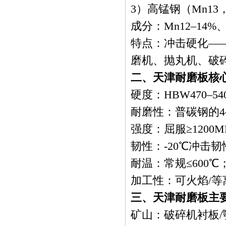
3）高锰钢（Mn13，G
成分：Mn12–14%、
特点：冲击硬化——
磨机、抛丸机、破
二、天津耐磨板核心
硬度：HBW470–54
耐磨性：普碳钢的4–
强度：屈服≥1200M
韧性：-20℃冲击
耐温：常规≤600℃
加工性：可火焰/
三、天津耐磨板主
矿山：破碎机衬板