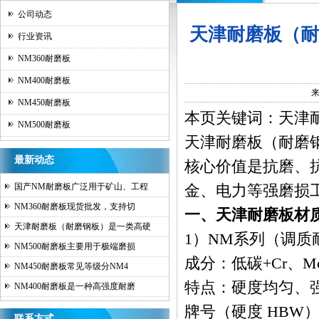
公司动态
天津耐磨板（耐
行业资讯
NM360耐磨板
NM400耐磨板
NM450耐磨板
本页关键词：天津
NM500耐磨板
天津耐磨板
（耐磨
最新动态
核心价值是抗磨、
国产NM耐磨板广泛用于矿山、工程
金、电力等强磨损
NM360耐磨板现货批发，支持切
一、天津耐磨板材
天津耐磨板（耐磨钢板）是一类高硬
1）NM系列（调质耐磨
NM500耐磨板主要用于极端磨损
成分：低碳+Cr、
NM450耐磨板常见等级分NM4
特点：硬度均匀、强
NM400耐磨板是一种高强度耐磨
牌号（硬度 HBW
联系方式