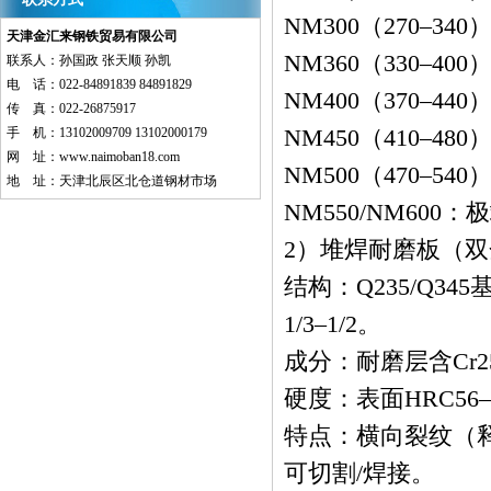
NM300（270–
天津金汇来钢铁贸易有限公司
NM360（330–
联系人：孙国政 张天顺 孙凯
电 话：022-84891839 84891829
NM400（370–
传 真：022-26875917
NM450（410–
手 机：13102009709 13102000179
网 址：
www.naimoban18.com
NM500（470–
地 址：天津北辰区北仓道钢材市场
NM550/NM60
2）堆焊耐磨板（
结构：Q235/Q3
1/3–1/2。
成分：耐磨层含Cr2
硬度：表面HRC56–
特点：横向裂纹（释
可切割/焊接。