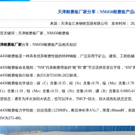
天津耐磨板厂家分享：NM450耐磨板产
来源：
天津金汇来钢铁贸易有限公司
发布时间： 2025/9
页关键词：天津耐磨板厂家，NM450耐磨板
津耐磨板厂家
分享：NM450耐磨板产品相关知识
M450耐磨板
是一种具有优异耐磨性能的特种钢板，广泛应用于矿山、建筑、工程机械
M450耐磨板命名规则：“NM”代表耐磨用途的“耐”和“磨”字汉语拼音首位字母，“45
M450耐磨板执行标准：执行GB/T24186-2022标准。
M450耐磨板化学成分：碳（C）含量≤0.35，硅（Si）含量≤0.70，锰（Mn）含量≤1.70
Cr）含量≤1.10，钼（Mo）含量≤0.55，镍（Ni）含量≤0.80，硼（B）含量在 0.0005-0.
货状态：通常为淬火加回火状态，也可以淬火、TMCP+回火、回火或热轧状态交货。
M450耐磨板力学性能：抗拉强度≥1250MPa，断后伸长率A%≥7，厚度≤80mm时，表
BW为375-480。