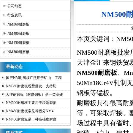
公司动态
NM50
行业资讯
NM360耐磨板
NM400耐磨板
本页关键词：NM5
NM450耐磨板
NM500耐磨板
批发
NM500耐磨板
天津金汇来钢铁贸易
最新动态
NM500耐磨板
、Mn
国产NM耐磨板广泛用于矿山、工程
50Mn18Cr4V
NM360耐磨板现货批发，支持切
钢板等锰板。
天津耐磨板（耐磨钢板）是一类高硬
耐磨板
具有很高耐
NM500耐磨板主要用于极端磨损
NM450耐磨板常见等级分NM4
等，可采取焊接、
NM400耐磨板是一种高强度耐磨
场过程中具有省时
联系方式