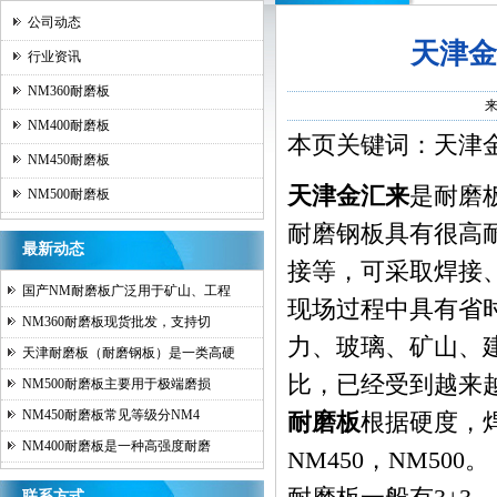
公司动态
天津金
行业资讯
NM360耐磨板
NM400耐磨板
本页关键词：天津金
NM450耐磨板
天津金汇来
是
耐磨
NM500耐磨板
耐磨钢板具有很高
最新动态
接等，可采取焊接
国产NM耐磨板广泛用于矿山、工程
现场过程中具有省
NM360耐磨板现货批发，支持切
力、玻璃、矿山、
天津耐磨板（耐磨钢板）是一类高硬
比，已经受到越来
NM500耐磨板主要用于极端磨损
NM450耐磨板常见等级分NM4
耐磨板
根据硬度，焊
NM400耐磨板是一种高强度耐磨
NM450，NM500。
联系方式