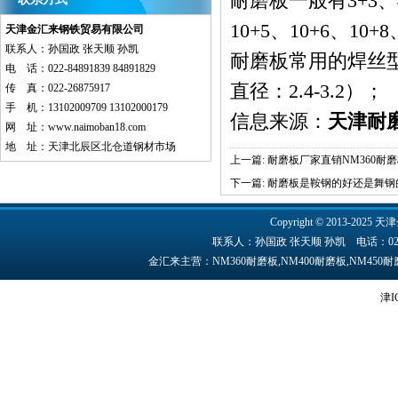
耐磨板一般有3+3、4+
10+5、10+6、10+
天津金汇来钢铁贸易有限公司
联系人：孙国政 张天顺 孙凯
耐磨板
常用的焊丝型号
电 话：022-84891839 84891829
直径：2.4-3.2）；
传 真：022-26875917
手 机：13102009709 13102000179
信息来源：
天津耐
网 址：
www.naimoban18.com
地 址：天津北辰区北仓道钢材市场
上一篇:
耐磨板厂家直销NM360耐磨板
下一篇:
耐磨板是鞍钢的好还是舞钢
Copyright © 2013-2025 天津
联系人：孙国政 张天顺 孙凯 电话：022-84891
金汇来主营：NM360耐磨板,NM400耐磨板,NM45
津I