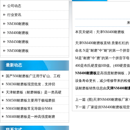
公司动态
行业资讯
NM360耐磨板
本页关键词：天津NM400耐磨板
NM400耐磨板
NM450耐磨板
天津
NM400耐磨板
直销 质量杠杠的
命名:N是"耐磨"中"耐"的第一个拼音
NM500耐磨板
M是"耐磨"中"磨"的第一个拼音字母
最新动态
400是布氏硬度值HB值。(400硬度
NM400耐磨板
是高强度耐磨钢板，其
国产NM耐磨板广泛用于矿山、工程
设备寿命更长，减少维修带来的检
NM360耐磨板现货批发，支持切
该耐磨板销售信息由
天津
NM400耐
天津耐磨板（耐磨钢板）是一类高硬
上一篇:
(图)天津NM400耐磨板厂
NM500耐磨板主要用于极端磨损
下一篇:
厂家提供NM400耐磨板现货
NM450耐磨板常见等级分NM4
NM400耐磨板是一种高强度耐磨
联系方式