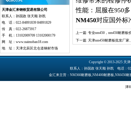
维修带来的检修停
性能：屈服在950多
天津金汇来钢铁贸易有限公司
联系人：孙国政 张天顺 孙凯
NM450
对应国外标准及牌
电 话：022-84891839 84891829
传 真：022-26875917
上一篇:
专业nm450，nm450耐磨
手 机：13102009709 13102000179
下一篇:
天津nm450耐磨板批发厂家
网 址：
www.naimoban18.com
地 址：天津北辰区北仓道钢材市场
Copyright © 2013-2025 天津
联系人：孙国政 张天顺 孙凯 电话：022-84891
金汇来主营：NM360耐磨板,NM400耐磨板,NM45
津I