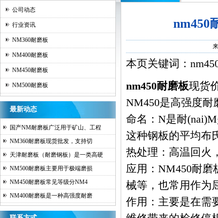
公司动态
nm45
行业资讯
NM360耐磨板
NM400耐磨板
本页关键词：nm4
NM450耐磨板
nm450耐磨板
现货价
NM500耐磨板
NM450是高强度耐
最新动态
命名：N是耐(nai
国产NM耐磨板广泛用于矿山、工程
这种钢板的平均布
NM360耐磨板现货批发，支持切
热处理：高温回火
天津耐磨板（耐磨钢板）是一类高硬
应用：
NM450耐磨
NM500耐磨板主要用于极端磨损
NM450耐磨板常见等级分NM4
械等，也常用作为屈
NM400耐磨板是一种高强度耐磨
作用：主要是在需
联系方式